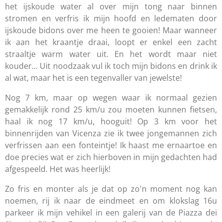
het ijskoude water al over mijn tong naar binnen
stromen en verfris ik mijn hoofd en ledematen door
ijskoude bidons over me heen te gooien! Maar wanneer
ik aan het kraantje draai, loopt er enkel een zacht
straaltje warm water uit. En het wordt maar niet
kouder... Uit noodzaak vul ik toch mijn bidons en drink ik
al wat, maar het is een tegenvaller van jewelste!
Nog 7 km, maar op wegen waar ik normaal gezien
gemakkelijk rond 25 km/u zou moeten kunnen fietsen,
haal ik nog 17 km/u, hooguit! Op 3 km voor het
binnenrijden van Vicenza zie ik twee jongemannen zich
verfrissen aan een fonteintje! Ik haast me ernaartoe en
doe precies wat er zich hierboven in mijn gedachten had
afgespeeld. Het was heerlijk!
Zo fris en monter als je dat op zo'n moment nog kan
noemen, rij ik naar de eindmeet en om klokslag 16u
parkeer ik mijn vehikel in een galerij van de Piazza dei